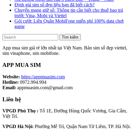
Định giá sim số đẹp liệu bạn đã biết cách?
Chuyển mạng giữ số: Thông tin cần biết cho thuê bao trả
trước Vina, Mobi và Viettel
Gói cước Liên Quân MobiFone miễn phí 100% data chơi
game
Tìm kiếm
App mua sim giá rẻ lớn nhất tại Việt Nam. Bán sim số đẹp viettel,
sim vinaphone, sim mobifone.
APP MUA SIM
Website:
https://appmuasim.com
Hotline:
0972.994.994
Email:
appmuasim.com@gmail.com
Liên hệ
VPGD Phú Thọ :
Tổ 1E, Đường Hùng Quốc Vương, Gia Cẩm,
Việt Trì.
VPGD Hà Nội:
Phường Mễ Trì, Quận Nam Từ Liêm, TP. Hà Nội.