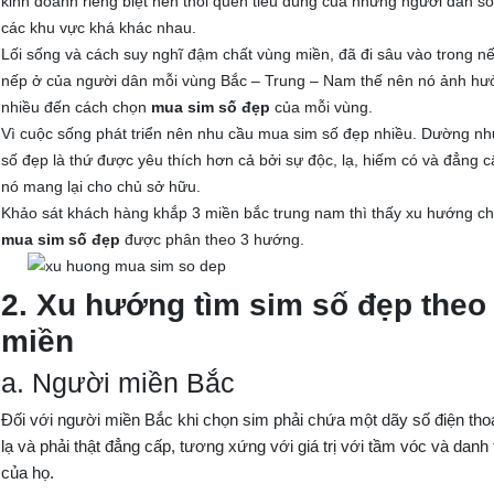
kinh doanh riêng biệt nên thói quen tiêu dùng của những người dân s
các khu vực khá khác nhau.
Lối sống và cách suy nghĩ đậm chất vùng miền, đã đi sâu vào trong n
nếp ở của người dân mỗi vùng Bắc – Trung – Nam thế nên nó ảnh h
nhiều đến cách chọn
mua sim số đẹp
của mỗi vùng.
Vì cuộc sống phát triển nên nhu cầu mua sim số đẹp nhiều. Dường nh
số đẹp là thứ được yêu thích hơn cả bởi sự độc, lạ, hiếm có và đẳng 
nó mang lại cho chủ sở hữu.
Khảo sát khách hàng khắp 3 miền bắc trung nam thì thấy xu hướng c
mua sim số đẹp
được phân theo 3 hướng.
2. Xu hướng tìm sim số đẹp theo
miền
a. Người miền Bắc
Đối với người miền Bắc khi chọn sim phải chứa một dãy số điện tho
lạ và phải thật đẳng cấp, tương xứng với giá trị với tầm vóc và danh 
của họ.