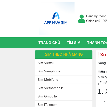
Đăng ký thông 
Chỉnh chủ 10
TRANG CHỦ
TÌM SIM
THANH TO
Xu
SIM THEO NHÀ MẠNG
Sim Viettel
Đăng 
Hiện 
Sim Vinaphone
hướng
Sim Mobifone
yếu t
Sim Vietnamobile
1.
Sim Gmobile
Sim iTelecom