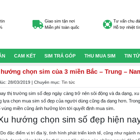
tin
Giao sim tận nơi
Tư vấn chu đ
0%
Miễn phí toàn quốc
Hỗ trợ nhiệt tì
ÁN
CAM KẾT
SIM TRẢ GÓP
THU MUA SIM
TIN T
 hướng chọn sim của 3 miền Bắc – Trung – Na
lúc:
28/03/2019
| Chuyên mục:
Tin tức
nay thị trường sim số đẹp ngày càng trở nên sôi động và đa dạng, xu
 lựa chọn mua sim số đẹp của người dùng cũng đa dạng hơn. Trong
ố vùng miền cũng ảnh hưởng lớn tới quyết định mua sim.
 Xu hướng chọn sim số đẹp hiện na
Do đặc điểm vị trí địa lý, tình hình phát triển kinh tế, cũng như ngành 