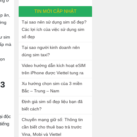
ống ở
TIN MỚI CẬP NHẬT
ếp ăn,
Tại sao nên sử dụng sim số đẹp?
ưởng
Các lợi ích của việc sử dụng sim
số đẹp
ư sim
cấp mà
Tại sao người kinh doanh nên
dùng sim taxi?
họn
Video hướng dẫn kích hoạt eSIM
trên iPhone được Viettel tung ra
 3
Xu hướng chọn sim của 3 miền
Bắc – Trung – Nam
Định giá sim số đẹp liệu bạn đã
biết cách?
ại độc
Chuyển mạng giữ số: Thông tin
tiếng
cần biết cho thuê bao trả trước
Vina, Mobi và Viettel