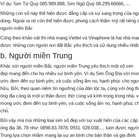
Ví dụ: Sim Tứ Quý 085.989.888, Sim Ngũ Quý 08.299.66666,….
Những con số này thể hiện được đẳng cấp và sự sang trọng của ng
dùng. Ngoài ra nó còn thể hiện được phong cách thẩm mỹ rất riêng 
người miền Bắc
Cũng theo khảo sát thì nhà mạng Viettel và Vinaphone là hai nhà mạ
được những con người nơi đất Bắc yêu thích và sử dụng nhiều nhất
b. Người miền Trung
Khác với người miền Bắc người miền Trung yêu thích một số sim
đẹp mang đến cho họ nhiều sự bình yên. Ví dụ Sim Ông Địa với mo
ước đem đến sự bình yên, và cuộc sống ấm no, hạnh phúc cho ngư
hữu. Bởi, theo quan niệm tín ngưỡng của dân tộc ta, cùng với ông thầ
ông địa cũng là một vị thần được thờ cúng và kính trọng trong nhà. v
mong ước đem đến sự bình yên, và cuộc sống ấm no, hạnh phúc ch
chủ.
Bởi vậy mà mà những loại sim số đẹp với sự xuất hiện của các cặp
ông địa 38, 78 như: 0898.83.7878, 0931. 028.038,… luôn được ngườ
Trung lựa chọn nhằm mang lại sự an bình cho bản thân và gia đình.