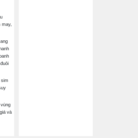
ều
m may,
mang
 hanh
doanh
 đuôi
 sim
suy
 vùng
giá và