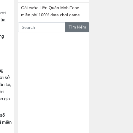
Gói cước Liên Quân MobiFone
ười
miễn phí 100% data chơi game
của
Tìm kiếm
ng
.
ng
ời sở
n tài,
ới
o gia
 số
i miền