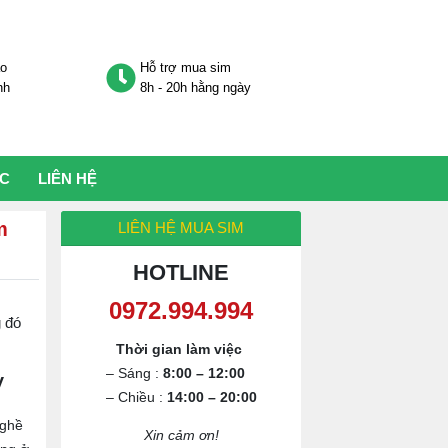
áo
Hỗ trợ mua sim
nh
8h - 20h hằng ngày
ỨC
LIÊN HỆ
m
LIÊN HỆ MUA SIM
HOTLINE
0972.994.994
 đó
Thời gian làm việc
– Sáng :
8:00 – 12:00
y
– Chiều :
14:00 – 20:00
nghề
Xin cảm ơn!