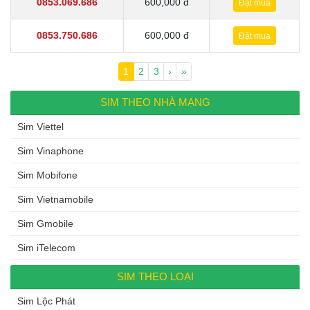
0853.069.686
600,000 đ
Đặt mua
0853.750.686
600,000 đ
Đặt mua
Page navigation
Current Page
1
Page
2
Page
3
›
»
SIM THEO NHÀ MẠNG
Sim Viettel
Sim Vinaphone
Sim Mobifone
Sim Vietnamobile
Sim Gmobile
Sim iTelecom
SIM THEO LOẠI
Sim Lộc Phát