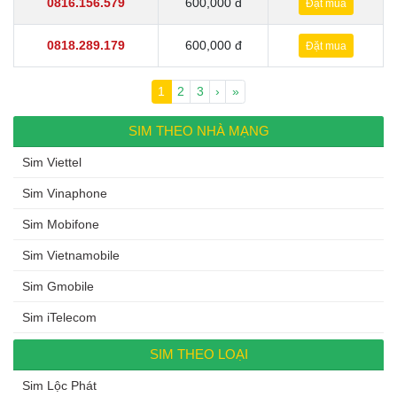
0816.156.579
600,000 đ
Đặt mua
0818.289.179
600,000 đ
Đặt mua
Page navigation
Current Page
1
Page
2
Page
3
›
»
SIM THEO NHÀ MẠNG
Sim Viettel
Sim Vinaphone
Sim Mobifone
Sim Vietnamobile
Sim Gmobile
Sim iTelecom
SIM THEO LOẠI
Sim Lộc Phát