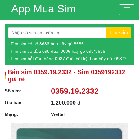
App Mua Sim
Tìm kiếm
- Tìm sim có số 8686 bạn hãy gõ 8686
- Tìm sim có đầu 098 đuôi 8686 hãy gõ 098*8686
- Tìm sim bắt đầu bằng 0987 đuôi bất kỳ, bạn hãy gõ: 0987*
Bán sim 0359.19.2332 - Sim 0359192332
giá rẻ
0359.19.2332
Số sim:
1,200,000 đ
Giá bán:
Mạng:
Viettel