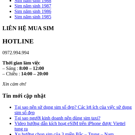
Sim năm sinh 1988
Sim năm sinh 1987
Sim năm sinh 1986
Sim năm sinh 1985
LIÊN HỆ MUA SIM
HOTLINE
0972.994.994
Thời gian làm việc
– Sáng :
8:00 – 12:00
– Chiều :
14:00 – 20:00
Xin cảm ơn!
Tin mới cập nhật
Tại sao nên sử dụng sim số đẹp? Các lợi ích của việc sử dụng
sim số đẹp
Tại sao người kinh doanh nên dùng sim taxi?
Video hướng dẫn kích hoạt eSIM trên iPhone được Viettel
tung ra
Xu hướng chọn sim của 3 miền Bắc – Trung – Nam