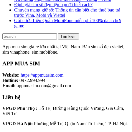
Định giá sim số đẹp liệu bạn đã biết cách?
Chuyển mạng giữ số: Thông tin cần biết cho thuê bao trả
trước Vina, Mobi và Viettel
Gói cước Liên Quân MobiFone miễn phí 100% data chơi
game
Tìm kiếm
App mua sim giá rẻ lớn nhất tại Việt Nam. Bán sim số đẹp viettel,
sim vinaphone, sim mobifone.
APP MUA SIM
Website:
https://appmuasim.com
Hotline:
0972.994.994
Email:
appmuasim.com@gmail.com
Liên hệ
VPGD Phú Thọ :
Tổ 1E, Đường Hùng Quốc Vương, Gia Cẩm,
Việt Trì.
VPGD Hà Nội:
Phường Mễ Trì, Quận Nam Từ Liêm, TP. Hà Nội.