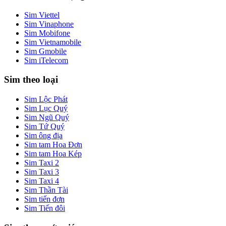
Sim Viettel
Sim Vinaphone
Sim Mobifone
Sim Vietnamobile
Sim Gmobile
Sim iTelecom
Sim theo loại
Sim Lộc Phát
Sim Lục Quý
Sim Ngũ Quý
Sim Tứ Quý
Sim ông địa
Sim tam Hoa Đơn
Sim tam Hoa Kép
Sim Taxi 2
Sim Taxi 3
Sim Taxi 4
Sim Thần Tài
Sim tiến đơn
Sim Tiến đôi