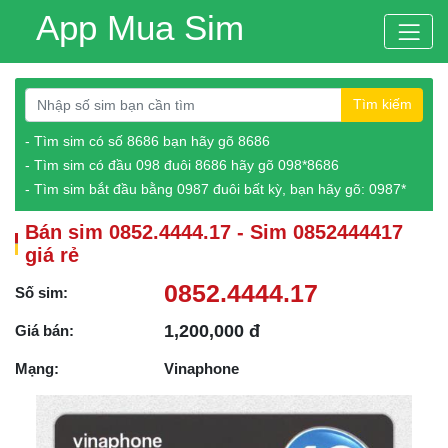
App Mua Sim
Tìm kiếm
- Tìm sim có số 8686 bạn hãy gõ 8686
- Tìm sim có đầu 098 đuôi 8686 hãy gõ 098*8686
- Tìm sim bắt đầu bằng 0987 đuôi bất kỳ, bạn hãy gõ: 0987*
Bán sim 0852.4444.17 - Sim 0852444417
giá rẻ
0852.4444.17
Số sim:
1,200,000 đ
Giá bán:
Mạng:
Vinaphone