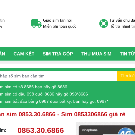
tin
Giao sim tận nơi
Tư vấn chu đ
0%
Miễn phí toàn quốc
Hỗ trợ nhiệt tì
ÁN
CAM KẾT
SIM TRẢ GÓP
THU MUA SIM
TIN T
Tìm ki
ìm sim có số 8686 bạn hãy gõ 8686
ìm sim có đầu 098 đuôi 8686 hãy gõ 098*8686
ìm sim bắt đầu bằng 0987 đuôi bất kỳ, bạn hãy gõ: 0987*
n sim 0853.30.6866 - Sim 0853306866 giá rẻ
0853.30.6866
im: