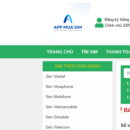
Đăng ký thông 
Chỉnh chủ 10
TRANG CHỦ
TÌM SIM
THANH TO
SIM THEO NHÀ MẠNG
Sim Viettel
- T
Sim Vinaphone
- T
Sim Mobifone
- T
Sim Vietnamobile
Bá
Sim Gmobile
Số s
Sim iTelecom