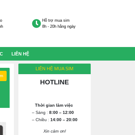
áo
Hỗ trợ mua sim
nh
8h - 20h hằng ngày
ỨC
LIÊN HỆ
LIÊN HỆ MUA SIM
ếm
HOTLINE
0972.994.994
Thời gian làm việc
– Sáng :
8:00 – 12:00
– Chiều :
14:00 – 20:00
Xin cảm ơn!