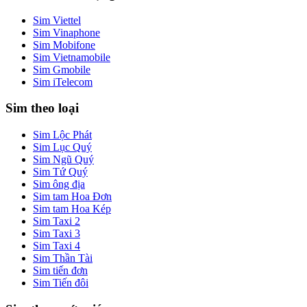
Sim Viettel
Sim Vinaphone
Sim Mobifone
Sim Vietnamobile
Sim Gmobile
Sim iTelecom
Sim theo loại
Sim Lộc Phát
Sim Lục Quý
Sim Ngũ Quý
Sim Tứ Quý
Sim ông địa
Sim tam Hoa Đơn
Sim tam Hoa Kép
Sim Taxi 2
Sim Taxi 3
Sim Taxi 4
Sim Thần Tài
Sim tiến đơn
Sim Tiến đôi