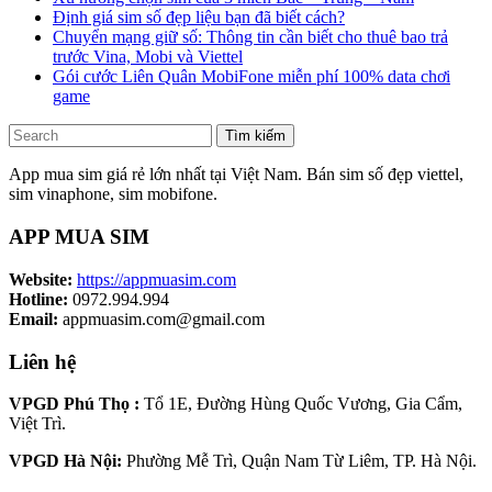
Định giá sim số đẹp liệu bạn đã biết cách?
Chuyển mạng giữ số: Thông tin cần biết cho thuê bao trả
trước Vina, Mobi và Viettel
Gói cước Liên Quân MobiFone miễn phí 100% data chơi
game
Tìm kiếm
App mua sim giá rẻ lớn nhất tại Việt Nam. Bán sim số đẹp viettel,
sim vinaphone, sim mobifone.
APP MUA SIM
Website:
https://appmuasim.com
Hotline:
0972.994.994
Email:
appmuasim.com@gmail.com
Liên hệ
VPGD Phú Thọ :
Tổ 1E, Đường Hùng Quốc Vương, Gia Cẩm,
Việt Trì.
VPGD Hà Nội:
Phường Mễ Trì, Quận Nam Từ Liêm, TP. Hà Nội.