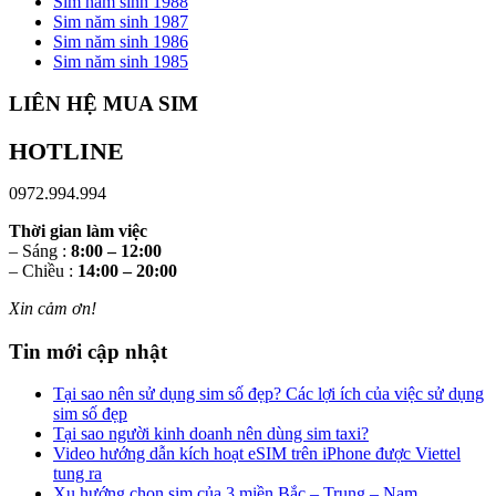
Sim năm sinh 1988
Sim năm sinh 1987
Sim năm sinh 1986
Sim năm sinh 1985
LIÊN HỆ MUA SIM
HOTLINE
0972.994.994
Thời gian làm việc
– Sáng :
8:00 – 12:00
– Chiều :
14:00 – 20:00
Xin cảm ơn!
Tin mới cập nhật
Tại sao nên sử dụng sim số đẹp? Các lợi ích của việc sử dụng
sim số đẹp
Tại sao người kinh doanh nên dùng sim taxi?
Video hướng dẫn kích hoạt eSIM trên iPhone được Viettel
tung ra
Xu hướng chọn sim của 3 miền Bắc – Trung – Nam