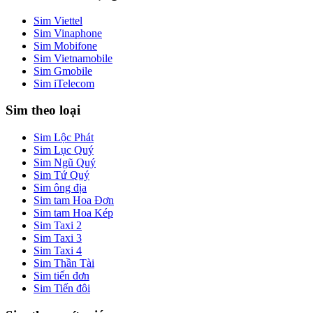
Sim Viettel
Sim Vinaphone
Sim Mobifone
Sim Vietnamobile
Sim Gmobile
Sim iTelecom
Sim theo loại
Sim Lộc Phát
Sim Lục Quý
Sim Ngũ Quý
Sim Tứ Quý
Sim ông địa
Sim tam Hoa Đơn
Sim tam Hoa Kép
Sim Taxi 2
Sim Taxi 3
Sim Taxi 4
Sim Thần Tài
Sim tiến đơn
Sim Tiến đôi