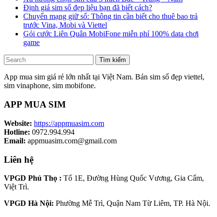
Định giá sim số đẹp liệu bạn đã biết cách?
Chuyển mạng giữ số: Thông tin cần biết cho thuê bao trả
trước Vina, Mobi và Viettel
Gói cước Liên Quân MobiFone miễn phí 100% data chơi
game
Tìm kiếm
App mua sim giá rẻ lớn nhất tại Việt Nam. Bán sim số đẹp viettel,
sim vinaphone, sim mobifone.
APP MUA SIM
Website:
https://appmuasim.com
Hotline:
0972.994.994
Email:
appmuasim.com@gmail.com
Liên hệ
VPGD Phú Thọ :
Tổ 1E, Đường Hùng Quốc Vương, Gia Cẩm,
Việt Trì.
VPGD Hà Nội:
Phường Mễ Trì, Quận Nam Từ Liêm, TP. Hà Nội.