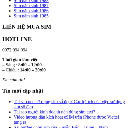
Sim năm sinh 1988
Sim năm sinh 1987
Sim năm sinh 1986
Sim năm sinh 1985
LIÊN HỆ MUA SIM
HOTLINE
0972.994.994
Thời gian làm việc
– Sáng :
8:00 – 12:00
– Chiều :
14:00 – 20:00
Xin cảm ơn!
Tin mới cập nhật
Tại sao nên sử dụng sim số đẹp? Các lợi ích của việc sử dụng
sim số đẹp
Tại sao người kinh doanh nên dùng sim taxi?
Video hướng dẫn kích hoạt eSIM trên iPhone được Viettel
tung ra
Xu hướng chọn sim của 3 miền Bắc – Trung – Nam