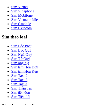
Sim Viettel
Sim Vinaphone
Sim Mobifone
Sim Vietnamobile
Sim Gmobile
Sim iTelecom
Sim theo loại
Sim Lộc Phát
Sim Lục Quý
Sim Ngũ Quý
Sim Tứ Quý
Sim ông địa
Sim tam Hoa Đơn
Sim tam Hoa Kép
Sim Taxi 2
Sim Taxi 3
Sim Taxi 4
Sim Thần Tài
Sim tiến đơn
Sim Tiến đôi