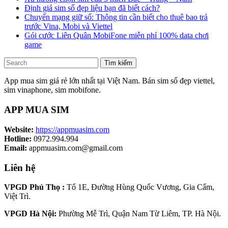
Định giá sim số đẹp liệu bạn đã biết cách?
Chuyển mạng giữ số: Thông tin cần biết cho thuê bao trả
trước Vina, Mobi và Viettel
Gói cước Liên Quân MobiFone miễn phí 100% data chơi
game
Tìm kiếm
App mua sim giá rẻ lớn nhất tại Việt Nam. Bán sim số đẹp viettel,
sim vinaphone, sim mobifone.
APP MUA SIM
Website:
https://appmuasim.com
Hotline:
0972.994.994
Email:
appmuasim.com@gmail.com
Liên hệ
VPGD Phú Thọ :
Tổ 1E, Đường Hùng Quốc Vương, Gia Cẩm,
Việt Trì.
VPGD Hà Nội:
Phường Mễ Trì, Quận Nam Từ Liêm, TP. Hà Nội.