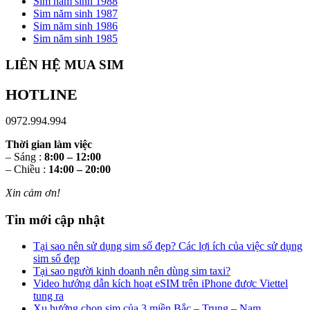
Sim năm sinh 1988
Sim năm sinh 1987
Sim năm sinh 1986
Sim năm sinh 1985
LIÊN HỆ MUA SIM
HOTLINE
0972.994.994
Thời gian làm việc
– Sáng :
8:00 – 12:00
– Chiều :
14:00 – 20:00
Xin cảm ơn!
Tin mới cập nhật
Tại sao nên sử dụng sim số đẹp? Các lợi ích của việc sử dụng
sim số đẹp
Tại sao người kinh doanh nên dùng sim taxi?
Video hướng dẫn kích hoạt eSIM trên iPhone được Viettel
tung ra
Xu hướng chọn sim của 3 miền Bắc – Trung – Nam