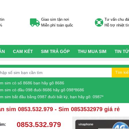
tin
Giao sim tận nơi
Tư vấn chu đ
0%
Miễn phí toàn quốc
Hỗ trợ nhiệt tì
ÁN
CAM KẾT
SIM TRẢ GÓP
THU MUA SIM
TIN T
Tìm ki
ìm sim có số 8686 bạn hãy gõ 8686
ìm sim có đầu 098 đuôi 8686 hãy gõ 098*8686
ìm sim bắt đầu bằng 0987 đuôi bất kỳ, bạn hãy gõ: 0987*
n sim 0853.532.979 - Sim 0853532979 giá rẻ
0853.532.979
im: