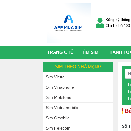
Đăng ký thông 
Chỉnh chủ 10
TRANG CHỦ
TÌM SIM
THANH TO
SIM THEO NHÀ MẠNG
Sim Viettel
- T
Sim Vinaphone
- T
Sim Mobifone
- T
Sim Vietnamobile
Bá
Sim Gmobile
Số s
Sim iTelecom