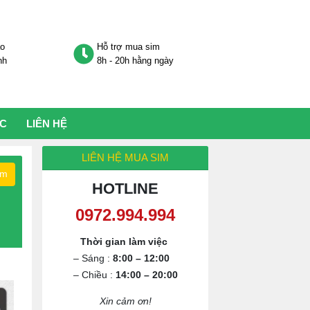
áo
Hỗ trợ mua sim
nh
8h - 20h hằng ngày
ỨC
LIÊN HỆ
LIÊN HỆ MUA SIM
ếm
HOTLINE
0972.994.994
Thời gian làm việc
– Sáng :
8:00 – 12:00
– Chiều :
14:00 – 20:00
Xin cảm ơn!