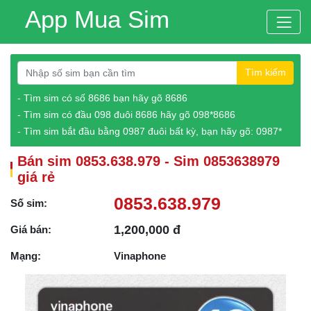
App Mua Sim
Tìm kiếm
- Tìm sim có số 8686 bạn hãy gõ 8686
- Tìm sim có đầu 098 đuôi 8686 hãy gõ 098*8686
- Tìm sim bắt đầu bằng 0987 đuôi bất kỳ, bạn hãy gõ: 0987*
Bán sim 0853.638.979 - Sim 0853638979
giá rẻ
0853.638.979
Số sim:
1,200,000 đ
Giá bán:
Mạng:
Vinaphone