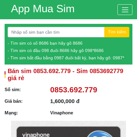
App Mua Sim
Tìm kiếm
- Tìm sim có số 8686 bạn hãy gõ 8686
- Tìm sim có đầu 098 đuôi 8686 hãy gõ 098*8686
- Tìm sim bắt đầu bằng 0987 đuôi bất kỳ, bạn hãy gõ: 0987*
Bán sim 0853.692.779 - Sim 0853692779
giá rẻ
0853.692.779
Số sim:
1,600,000 đ
Giá bán:
Mạng:
Vinaphone