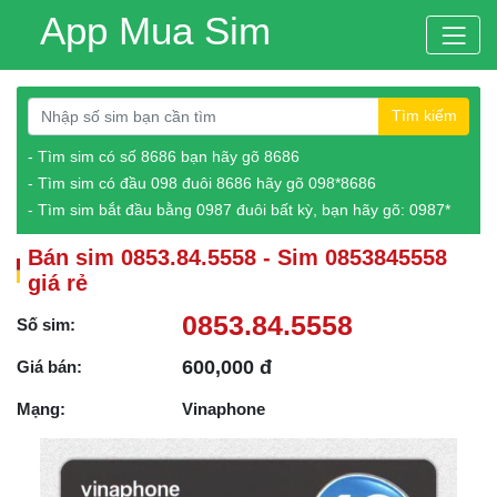
App Mua Sim
Tìm kiếm
- Tìm sim có số 8686 bạn hãy gõ 8686
- Tìm sim có đầu 098 đuôi 8686 hãy gõ 098*8686
- Tìm sim bắt đầu bằng 0987 đuôi bất kỳ, bạn hãy gõ: 0987*
Bán sim 0853.84.5558 - Sim 0853845558
giá rẻ
0853.84.5558
Số sim:
600,000 đ
Giá bán:
Mạng:
Vinaphone