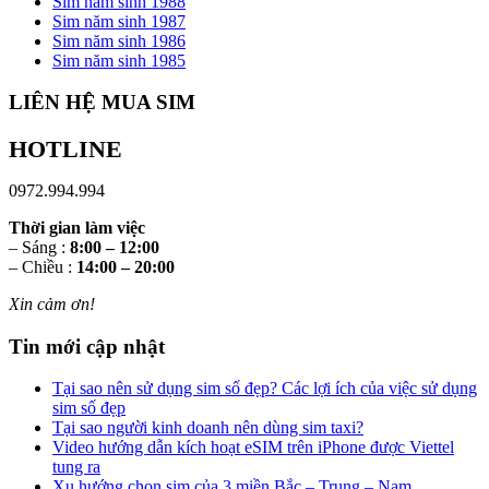
Sim năm sinh 1988
Sim năm sinh 1987
Sim năm sinh 1986
Sim năm sinh 1985
LIÊN HỆ MUA SIM
HOTLINE
0972.994.994
Thời gian làm việc
– Sáng :
8:00 – 12:00
– Chiều :
14:00 – 20:00
Xin cảm ơn!
Tin mới cập nhật
Tại sao nên sử dụng sim số đẹp? Các lợi ích của việc sử dụng
sim số đẹp
Tại sao người kinh doanh nên dùng sim taxi?
Video hướng dẫn kích hoạt eSIM trên iPhone được Viettel
tung ra
Xu hướng chọn sim của 3 miền Bắc – Trung – Nam