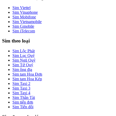
Sim Viettel
Sim Vinaphone
Sim Mobifone
Sim Vietnamobile
Sim Gmobile
Sim iTelecom
Sim theo loại
Sim Lộc Phát
Sim Lục Quý
Sim Ngũ Quý
Sim Tứ Quý
Sim ông địa
Sim tam Hoa Đơn
Sim tam Hoa Kép
Sim Taxi 2
Sim Taxi 3
Sim Taxi 4
Sim Thần Tài
Sim tiến đơn
Sim Tiến đôi