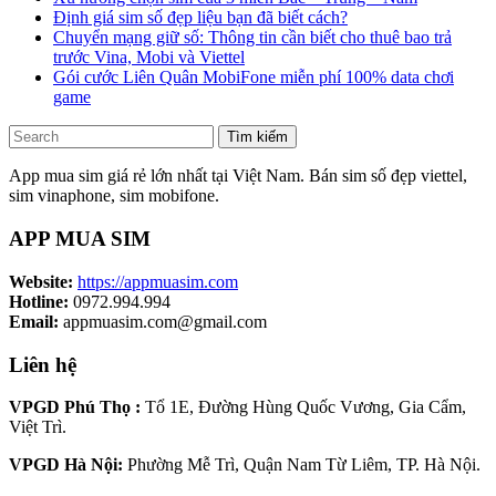
Định giá sim số đẹp liệu bạn đã biết cách?
Chuyển mạng giữ số: Thông tin cần biết cho thuê bao trả
trước Vina, Mobi và Viettel
Gói cước Liên Quân MobiFone miễn phí 100% data chơi
game
Tìm kiếm
App mua sim giá rẻ lớn nhất tại Việt Nam. Bán sim số đẹp viettel,
sim vinaphone, sim mobifone.
APP MUA SIM
Website:
https://appmuasim.com
Hotline:
0972.994.994
Email:
appmuasim.com@gmail.com
Liên hệ
VPGD Phú Thọ :
Tổ 1E, Đường Hùng Quốc Vương, Gia Cẩm,
Việt Trì.
VPGD Hà Nội:
Phường Mễ Trì, Quận Nam Từ Liêm, TP. Hà Nội.