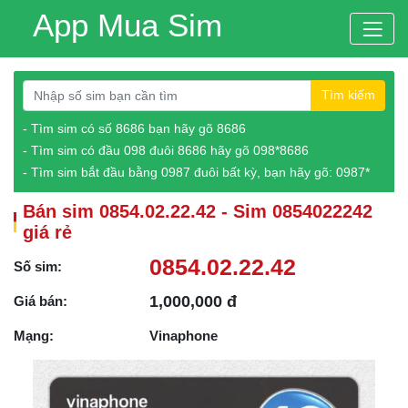
App Mua Sim
Tìm kiếm
- Tìm sim có số 8686 bạn hãy gõ 8686
- Tìm sim có đầu 098 đuôi 8686 hãy gõ 098*8686
- Tìm sim bắt đầu bằng 0987 đuôi bất kỳ, bạn hãy gõ: 0987*
Bán sim 0854.02.22.42 - Sim 0854022242
giá rẻ
0854.02.22.42
Số sim:
1,000,000 đ
Giá bán:
Mạng:
Vinaphone