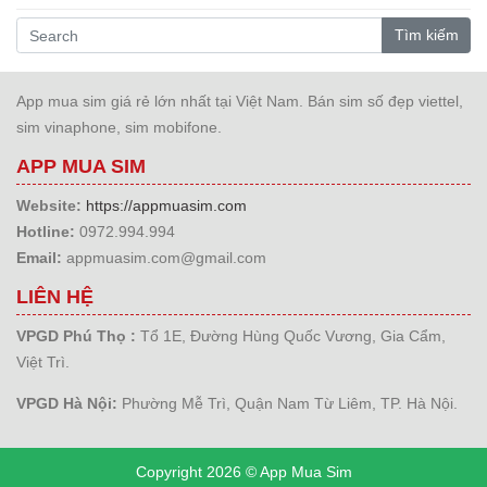
Tìm kiếm
App mua sim giá rẻ lớn nhất tại Việt Nam. Bán sim số đẹp viettel,
sim vinaphone, sim mobifone.
APP MUA SIM
Website:
https://appmuasim.com
Hotline:
0972.994.994
Email:
appmuasim.com@gmail.com
LIÊN HỆ
VPGD Phú Thọ :
Tổ 1E, Đường Hùng Quốc Vương, Gia Cẩm,
Việt Trì.
VPGD Hà Nội:
Phường Mễ Trì, Quận Nam Từ Liêm, TP. Hà Nội.
Copyright 2026 © App Mua Sim