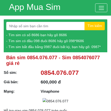
App Mua Sim
Tìm kiếm
- Tìm sim có số 8686 bạn hãy gõ 8686
- Tìm sim có đầu 098 đuôi 8686 hãy gõ 098*8686
- Tìm sim bắt đầu bằng 0987 đuôi bất kỳ, bạn hãy gõ: 0987*
Bán sim 0854.076.077 - Sim 0854076077
giá rẻ
0854.076.077
Số sim:
600,000 đ
Giá bán:
Mạng:
Vinaphone
Hỗ trợ giao sim 0854.076.077 toàn quốc.