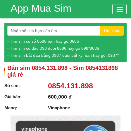
App Mua Sim
Tìm kiếm
- Tìm sim có số 8686 bạn hãy gõ 8686
- Tìm sim có đầu 098 đuôi 8686 hãy gõ 098*8686
- Tìm sim bắt đầu bằng 0987 đuôi bất kỳ, bạn hãy gõ: 0987*
Bán sim 0854.131.898 - Sim 0854131898
giá rẻ
0854.131.898
Số sim:
600,000 đ
Giá bán:
Mạng:
Vinaphone