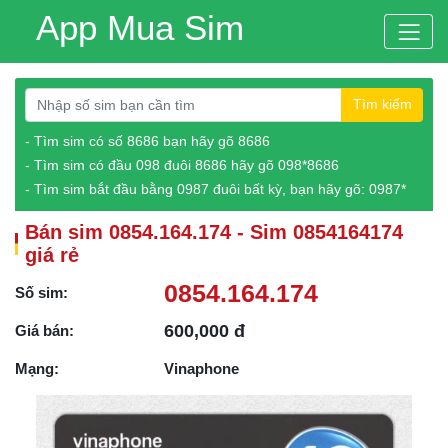
App Mua Sim
Tìm kiếm
- Tìm sim có số 8686 bạn hãy gõ 8686
- Tìm sim có đầu 098 đuôi 8686 hãy gõ 098*8686
- Tìm sim bắt đầu bằng 0987 đuôi bất kỳ, bạn hãy gõ: 0987*
Bán sim 0854.164.174 - Sim 0854164174
giá rẻ
0854.164.174
Số sim:
600,000 đ
Giá bán:
Mạng:
Vinaphone