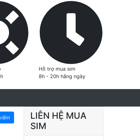
o
Hỗ trợ mua sim
nh
8h - 20h hằng ngày
LIÊN HỆ MUA
kiếm
SIM