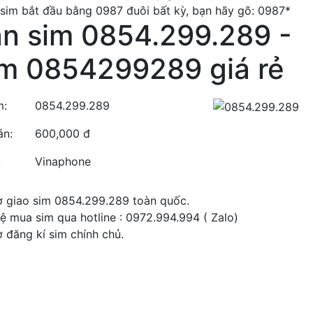
 sim bắt đầu bằng 0987 đuôi bất kỳ, bạn hãy gõ: 0987*
n sim 0854.299.289 -
m 0854299289 giá rẻ
m:
0854.299.289
án:
600,000 đ
:
Vinaphone
ợ giao sim 0854.299.289 toàn quốc.
hệ mua sim qua hotline : 0972.994.994 ( Zalo)
ợ đăng kí sim chính chủ.