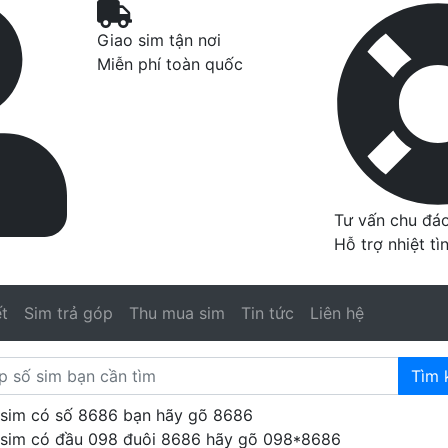
Giao sim tận nơi
Miễn phí toàn quốc
Tư vấn chu đá
Hỗ trợ nhiệt tì
t
Sim trả góp
Thu mua sim
Tin tức
Liên hệ
Tìm 
 sim có số 8686 bạn hãy gõ 8686
 sim có đầu 098 đuôi 8686 hãy gõ 098*8686