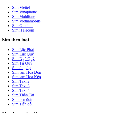
Sim Viettel
Sim Vinaphone
Sim Mobifone
Sim Vietnamobile
Sim Gmobile
Sim iTelecom
Sim theo loại
Sim Lộc Phát
Sim Lục Quý
Sim Ngũ Quý
Sim Tứ Quý
Sim ông địa
Sim tam Hoa Đơn
Sim tam Hoa Kép
Sim Taxi 2
Sim Taxi 3
Sim Taxi 4
Sim Thần Tài
Sim tiến đơn
Sim Tiến đôi