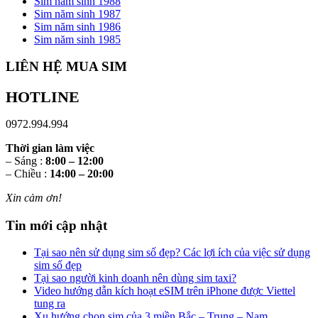
Sim năm sinh 1988
Sim năm sinh 1987
Sim năm sinh 1986
Sim năm sinh 1985
LIÊN HỆ MUA SIM
HOTLINE
0972.994.994
Thời gian làm việc
– Sáng :
8:00 – 12:00
– Chiều :
14:00 – 20:00
Xin cảm ơn!
Tin mới cập nhật
Tại sao nên sử dụng sim số đẹp? Các lợi ích của việc sử dụng
sim số đẹp
Tại sao người kinh doanh nên dùng sim taxi?
Video hướng dẫn kích hoạt eSIM trên iPhone được Viettel
tung ra
Xu hướng chọn sim của 3 miền Bắc – Trung – Nam