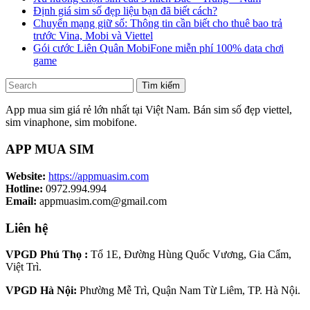
Định giá sim số đẹp liệu bạn đã biết cách?
Chuyển mạng giữ số: Thông tin cần biết cho thuê bao trả
trước Vina, Mobi và Viettel
Gói cước Liên Quân MobiFone miễn phí 100% data chơi
game
Tìm kiếm
App mua sim giá rẻ lớn nhất tại Việt Nam. Bán sim số đẹp viettel,
sim vinaphone, sim mobifone.
APP MUA SIM
Website:
https://appmuasim.com
Hotline:
0972.994.994
Email:
appmuasim.com@gmail.com
Liên hệ
VPGD Phú Thọ :
Tổ 1E, Đường Hùng Quốc Vương, Gia Cẩm,
Việt Trì.
VPGD Hà Nội:
Phường Mễ Trì, Quận Nam Từ Liêm, TP. Hà Nội.