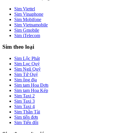
Sim Viettel
Sim Vinaphone
Sim Mobifone
Sim Vietnamobile
Sim Gmobile
Sim iTelecom
Sim theo loại
Sim Lộc Phát
Sim Lục Quý
Sim Ngũ Quý
Sim Tứ Quý
Sim ông địa
Sim tam Hoa Đơn
Sim tam Hoa Kép
Sim Taxi 2
Sim Taxi 3
Sim Taxi 4
Sim Thần Tài
Sim tiến đơn
Sim Tiến đôi