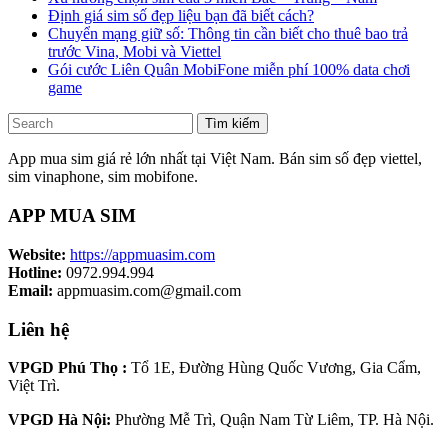
Định giá sim số đẹp liệu bạn đã biết cách?
Chuyển mạng giữ số: Thông tin cần biết cho thuê bao trả
trước Vina, Mobi và Viettel
Gói cước Liên Quân MobiFone miễn phí 100% data chơi
game
Tìm kiếm
App mua sim giá rẻ lớn nhất tại Việt Nam. Bán sim số đẹp viettel,
sim vinaphone, sim mobifone.
APP MUA SIM
Website:
https://appmuasim.com
Hotline:
0972.994.994
Email:
appmuasim.com@gmail.com
Liên hệ
VPGD Phú Thọ :
Tổ 1E, Đường Hùng Quốc Vương, Gia Cẩm,
Việt Trì.
VPGD Hà Nội:
Phường Mễ Trì, Quận Nam Từ Liêm, TP. Hà Nội.