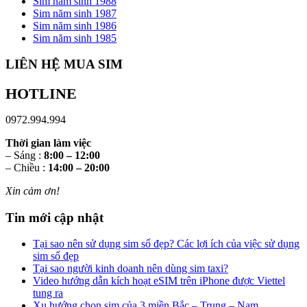
Sim năm sinh 1988
Sim năm sinh 1987
Sim năm sinh 1986
Sim năm sinh 1985
LIÊN HỆ MUA SIM
HOTLINE
0972.994.994
Thời gian làm việc
– Sáng :
8:00 – 12:00
– Chiều :
14:00 – 20:00
Xin cảm ơn!
Tin mới cập nhật
Tại sao nên sử dụng sim số đẹp? Các lợi ích của việc sử dụng
sim số đẹp
Tại sao người kinh doanh nên dùng sim taxi?
Video hướng dẫn kích hoạt eSIM trên iPhone được Viettel
tung ra
Xu hướng chọn sim của 3 miền Bắc – Trung – Nam