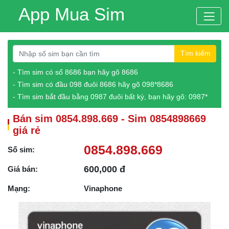
App Mua Sim
Tìm kiếm
- Tìm sim có số 8686 bạn hãy gõ 8686
- Tìm sim có đầu 098 đuôi 8686 hãy gõ 098*8686
- Tìm sim bắt đầu bằng 0987 đuôi bất kỳ, bạn hãy gõ: 0987*
Bán sim 0854.898.669 - Sim 0854898669
giá rẻ
0854.898.669
Số sim:
600,000 đ
Giá bán:
Mạng:
Vinaphone