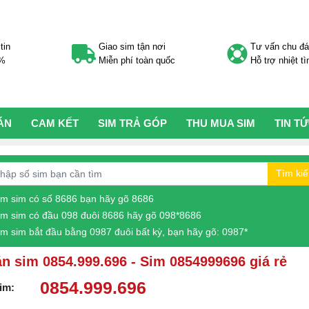
tin
Giao sim tận nơi
Tư vấn chu đ
0%
Miễn phí toàn quốc
Hỗ trợ nhiệt tì
ÁN
CAM KẾT
SIM TRẢ GÓP
THU MUA SIM
TIN T
Tìm ki
ìm sim có số 8686 bạn hãy gõ 8686
ìm sim có đầu 098 đuôi 8686 hãy gõ 098*8686
ìm sim bắt đầu bằng 0987 đuôi bất kỳ, bạn hãy gõ: 0987*
n sim 0854.999.696 - Sim 0854999696 giá rẻ
0854.999.696
im: