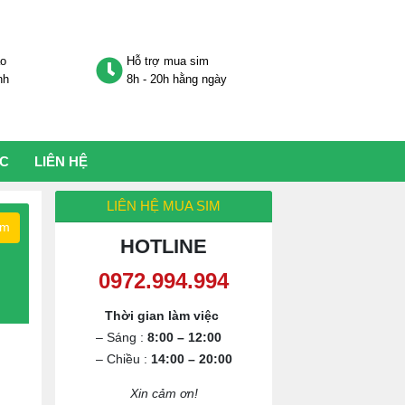
áo
Hỗ trợ mua sim
nh
8h - 20h hằng ngày
ỨC
LIÊN HỆ
LIÊN HỆ MUA SIM
ếm
HOTLINE
0972.994.994
Thời gian làm việc
– Sáng :
8:00 – 12:00
– Chiều :
14:00 – 20:00
Xin cảm ơn!