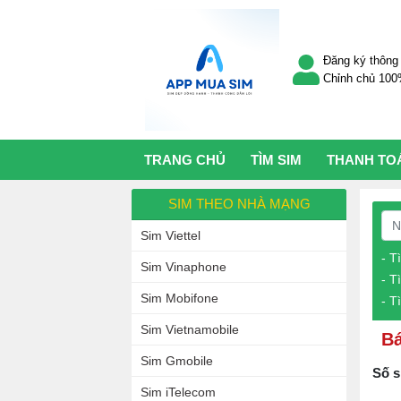
Đăng ký thông 
Chỉnh chủ 10
TRANG CHỦ
TÌM SIM
THANH TO
SIM THEO NHÀ MẠNG
Sim Viettel
- T
Sim Vinaphone
- T
Sim Mobifone
- T
Sim Vietnamobile
Bá
Sim Gmobile
Số s
Sim iTelecom