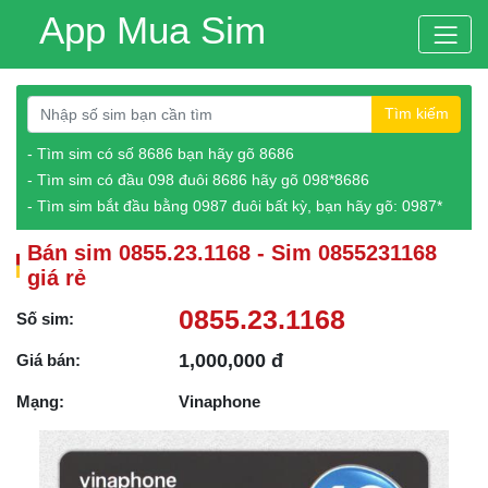
App Mua Sim
Tìm kiếm
- Tìm sim có số 8686 bạn hãy gõ 8686
- Tìm sim có đầu 098 đuôi 8686 hãy gõ 098*8686
- Tìm sim bắt đầu bằng 0987 đuôi bất kỳ, bạn hãy gõ: 0987*
Bán sim 0855.23.1168 - Sim 0855231168
giá rẻ
0855.23.1168
Số sim:
1,000,000 đ
Giá bán:
Mạng:
Vinaphone