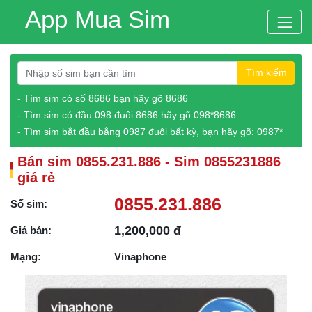
App Mua Sim
Tìm kiếm
- Tìm sim có số 8686 bạn hãy gõ 8686
- Tìm sim có đầu 098 đuôi 8686 hãy gõ 098*8686
- Tìm sim bắt đầu bằng 0987 đuôi bất kỳ, bạn hãy gõ: 0987*
Bán sim 0855.231.886 - Sim 0855231886
giá rẻ
0855.231.886
Số sim:
1,200,000 đ
Giá bán:
Mạng:
Vinaphone