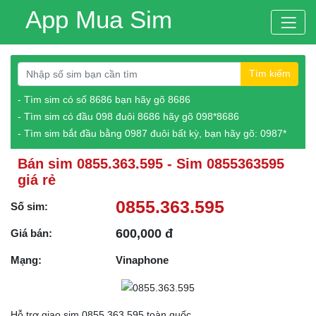
App Mua Sim
Tìm kiếm
- Tìm sim có số 8686 bạn hãy gõ 8686
- Tìm sim có đầu 098 đuôi 8686 hãy gõ 098*8686
- Tìm sim bắt đầu bằng 0987 đuôi bất kỳ, bạn hãy gõ: 0987*
Bán sim 0855.363.595 - Sim 0855363595
giá rẻ
0855.363.595
Số sim:
600,000 đ
Giá bán:
Mạng:
Vinaphone
Hỗ trợ giao sim 0855.363.595 toàn quốc.