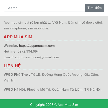
Tìm kiếm
App mua sim giá rẻ lớn nhất tại Việt Nam. Bán sim số đẹp viettel,
sim vinaphone, sim mobifone.
APP MUA SIM
Website:
https://appmuasim.com
Hotline:
0972.994.994
Email:
appmuasim.com@gmail.com
LIÊN HỆ
VPGD Phú Thọ :
Tổ 1E, Đường Hùng Quốc Vương, Gia Cẩm,
Việt Trì.
VPGD Hà Nội:
Phường Mễ Trì, Quận Nam Từ Liêm, TP. Hà Nội.
Copyright 2026 © App Mua Sim