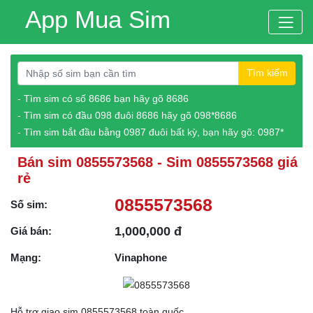
App Mua Sim
Tìm kiếm
- Tìm sim có số 8686 bạn hãy gõ 8686
- Tìm sim có đầu 098 đuôi 8686 hãy gõ 098*8686
- Tìm sim bắt đầu bằng 0987 đuôi bất kỳ, bạn hãy gõ: 0987*
Bán sim 0855573568 - Sim 0855573568 giá
rẻ
0855573568
Số sim:
1,000,000 đ
Giá bán:
Mạng:
Vinaphone
Hỗ trợ giao sim 0855573568 toàn quốc.