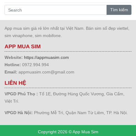
Tìm kiếm
App mua sim giá rẻ lớn nhất tại Việt Nam. Bán sim số đẹp viettel,
sim vinaphone, sim mobifone.
APP MUA SIM
Website:
https://appmuasim.com
Hotline:
0972.994.994
Email:
appmuasim.com@gmail.com
LIÊN HỆ
VPGD Phú Thọ :
Tổ 1E, Đường Hùng Quốc Vương, Gia Cẩm,
Việt Trì.
VPGD Hà Nội:
Phường Mễ Trì, Quận Nam Từ Liêm, TP. Hà Nội.
Copyright 2026 © App Mua Sim