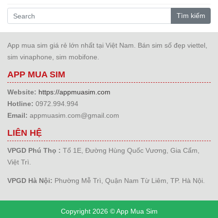
Tìm kiếm
App mua sim giá rẻ lớn nhất tại Việt Nam. Bán sim số đẹp viettel,
sim vinaphone, sim mobifone.
APP MUA SIM
Website:
https://appmuasim.com
Hotline:
0972.994.994
Email:
appmuasim.com@gmail.com
LIÊN HỆ
VPGD Phú Thọ :
Tổ 1E, Đường Hùng Quốc Vương, Gia Cẩm,
Việt Trì.
VPGD Hà Nội:
Phường Mễ Trì, Quận Nam Từ Liêm, TP. Hà Nội.
Copyright 2026 © App Mua Sim