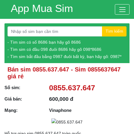
App Mua Sim
Tìm kiếm
- Tìm sim có số 8686 bạn hãy gõ 8686
- Tìm sim có đầu 098 đuôi 8686 hãy gõ 098*8686
- Tìm sim bắt đầu bằng 0987 đuôi bất kỳ, bạn hãy gõ: 0987*
Bán sim 0855.637.647 - Sim 0855637647
giá rẻ
0855.637.647
Số sim:
600,000 đ
Giá bán:
Mạng:
Vinaphone
Hỗ trợ giao sim 0855.637.647 toàn quốc.