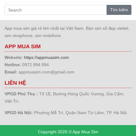
Tìm kiếm
App mua sim giá rẻ lớn nhất tại Việt Nam. Bán sim số đẹp viettel,
sim vinaphone, sim mobifone.
APP MUA SIM
Website:
https://appmuasim.com
Hotline:
0972.994.994
Email:
appmuasim.com@gmail.com
LIÊN HỆ
VPGD Phú Thọ :
Tổ 1E, Đường Hùng Quốc Vương, Gia Cẩm,
Việt Trì.
VPGD Hà Nội:
Phường Mễ Trì, Quận Nam Từ Liêm, TP. Hà Nội.
Copyright 2026 © App Mua Sim