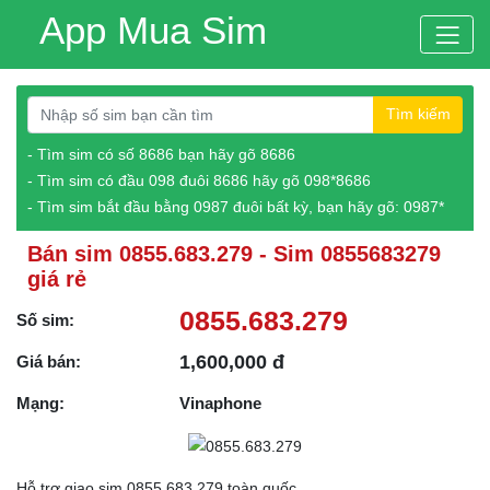
App Mua Sim
Tìm kiếm
- Tìm sim có số 8686 bạn hãy gõ 8686
- Tìm sim có đầu 098 đuôi 8686 hãy gõ 098*8686
- Tìm sim bắt đầu bằng 0987 đuôi bất kỳ, bạn hãy gõ: 0987*
Bán sim 0855.683.279 - Sim 0855683279
giá rẻ
0855.683.279
Số sim:
1,600,000 đ
Giá bán:
Mạng:
Vinaphone
Hỗ trợ giao sim 0855.683.279 toàn quốc.