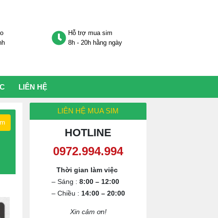
áo
Hỗ trợ mua sim
nh
8h - 20h hằng ngày
ỨC
LIÊN HỆ
LIÊN HỆ MUA SIM
ếm
HOTLINE
0972.994.994
Thời gian làm việc
– Sáng :
8:00 – 12:00
– Chiều :
14:00 – 20:00
Xin cảm ơn!