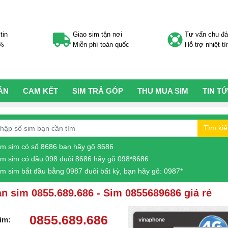
tin
Giao sim tận nơi
Tư vấn chu đ
0%
Miễn phí toàn quốc
Hỗ trợ nhiệt tì
ÁN
CAM KẾT
SIM TRẢ GÓP
THU MUA SIM
TIN T
Tìm ki
ìm sim có số 8686 bạn hãy gõ 8686
ìm sim có đầu 098 đuôi 8686 hãy gõ 098*8686
ìm sim bắt đầu bằng 0987 đuôi bất kỳ, bạn hãy gõ: 0987*
n sim 0855.689.686 - Sim 0855689686 giá rẻ
0855.689.686
im: