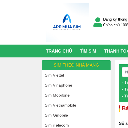
Đăng ký thông 
Chỉnh chủ 10
TRANG CHỦ
TÌM SIM
THANH TO
SIM THEO NHÀ MẠNG
Sim Viettel
- T
Sim Vinaphone
- T
Sim Mobifone
- T
Sim Vietnamobile
Bá
Sim Gmobile
Số s
Sim iTelecom