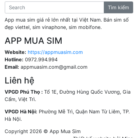
Tìm kiếm
App mua sim giá rẻ lớn nhất tại Việt Nam. Bán sim số
đẹp viettel, sim vinaphone, sim mobifone.
APP MUA SIM
Website:
https://appmuasim.com
Hotline:
0972.994.994
Email:
appmuasim.com@gmail.com
Liên hệ
VPGD Phú Thọ :
Tổ 1E, Đường Hùng Quốc Vương, Gia
Cẩm, Việt Trì.
VPGD Hà Nội:
Phường Mễ Trì, Quận Nam Từ Liêm, TP.
Hà Nội.
Copyright 2026 © App Mua Sim