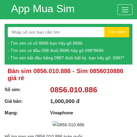
App Mua Sim
Tìm kiếm
- Tìm sim có số 8686 bạn hãy gõ 8686
- Tìm sim có đầu 098 đuôi 8686 hãy gõ 098*8686
- Tìm sim bắt đầu bằng 0987 đuôi bất kỳ, bạn hãy gõ: 0987*
Bán sim 0856.010.886 - Sim 0856010886
giá rẻ
0856.010.886
Số sim:
1,000,000 đ
Giá bán:
Mạng:
Vinaphone
Hỗ trợ giao sim 0856.010.886 toàn quốc.