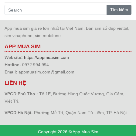
Tìm kiếm
App mua sim giá rẻ lớn nhất tại Việt Nam. Bán sim số đẹp viettel,
sim vinaphone, sim mobifone.
APP MUA SIM
Website:
https://appmuasim.com
Hotline:
0972.994.994
Email:
appmuasim.com@gmail.com
LIÊN HỆ
VPGD Phú Thọ :
Tổ 1E, Đường Hùng Quốc Vương, Gia Cẩm,
Việt Trì.
VPGD Hà Nội:
Phường Mễ Trì, Quận Nam Từ Liêm, TP. Hà Nội.
Copyright 2026 © App Mua Sim