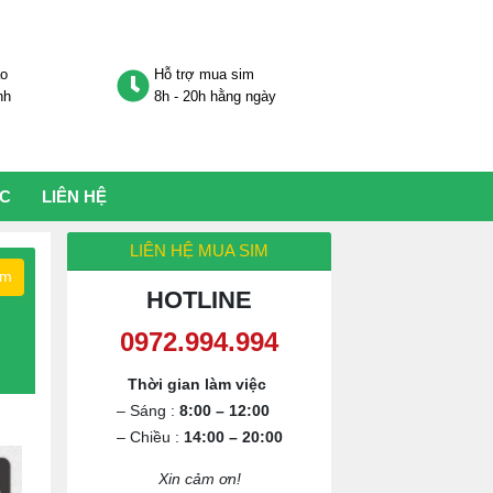
áo
Hỗ trợ mua sim
nh
8h - 20h hằng ngày
ỨC
LIÊN HỆ
LIÊN HỆ MUA SIM
ếm
HOTLINE
0972.994.994
Thời gian làm việc
– Sáng :
8:00 – 12:00
– Chiều :
14:00 – 20:00
Xin cảm ơn!