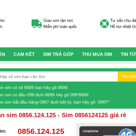
tin
Giao sim tận nơi
Tư vấn chu đ
0%
Miễn phí toàn quốc
Hỗ trợ nhiệt tì
ÁN
CAM KẾT
SIM TRẢ GÓP
THU MUA SIM
TIN T
Tìm ki
ìm sim có số 8686 bạn hãy gõ 8686
ìm sim có đầu 098 đuôi 8686 hãy gõ 098*8686
ìm sim bắt đầu bằng 0987 đuôi bất kỳ, bạn hãy gõ: 0987*
n sim 0856.124.125 - Sim 0856124125 giá rẻ
0856.124.125
im: