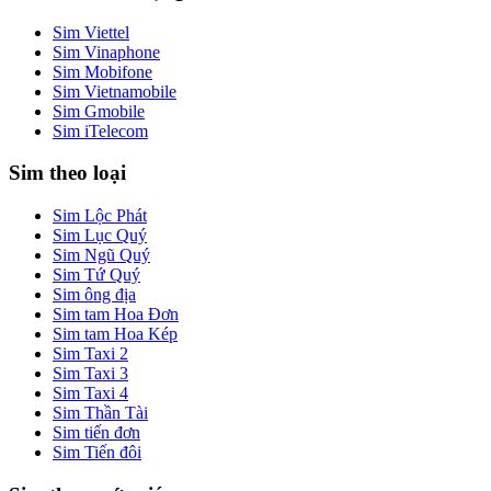
Sim Viettel
Sim Vinaphone
Sim Mobifone
Sim Vietnamobile
Sim Gmobile
Sim iTelecom
Sim theo loại
Sim Lộc Phát
Sim Lục Quý
Sim Ngũ Quý
Sim Tứ Quý
Sim ông địa
Sim tam Hoa Đơn
Sim tam Hoa Kép
Sim Taxi 2
Sim Taxi 3
Sim Taxi 4
Sim Thần Tài
Sim tiến đơn
Sim Tiến đôi