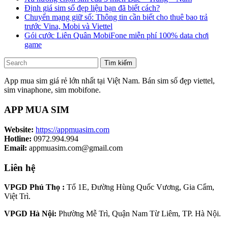
Định giá sim số đẹp liệu bạn đã biết cách?
Chuyển mạng giữ số: Thông tin cần biết cho thuê bao trả
trước Vina, Mobi và Viettel
Gói cước Liên Quân MobiFone miễn phí 100% data chơi
game
Tìm kiếm
App mua sim giá rẻ lớn nhất tại Việt Nam. Bán sim số đẹp viettel,
sim vinaphone, sim mobifone.
APP MUA SIM
Website:
https://appmuasim.com
Hotline:
0972.994.994
Email:
appmuasim.com@gmail.com
Liên hệ
VPGD Phú Thọ :
Tổ 1E, Đường Hùng Quốc Vương, Gia Cẩm,
Việt Trì.
VPGD Hà Nội:
Phường Mễ Trì, Quận Nam Từ Liêm, TP. Hà Nội.