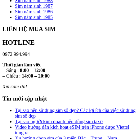
Sim năm sinh 1988
Sim năm sinh 1987
Sim năm sinh 1986
Sim năm sinh 1985
LIÊN HỆ MUA SIM
HOTLINE
0972.994.994
Thời gian làm việc
– Sáng :
8:00 – 12:00
– Chiều :
14:00 – 20:00
Xin cảm ơn!
Tin mới cập nhật
Tại sao nên sử dụng sim số đẹp? Các lợi ích của việc sử dụng
sim số đẹp
Tại sao người kinh doanh nên dùng sim taxi?
Video hướng dẫn kích hoạt eSIM trên iPhone được Viettel
tung ra
Xu hướng chọn sim của 3 miền Bắc – Trung – Nam