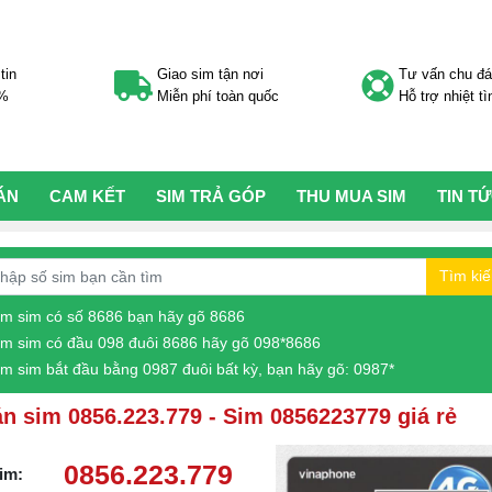
tin
Giao sim tận nơi
Tư vấn chu đ
0%
Miễn phí toàn quốc
Hỗ trợ nhiệt tì
ÁN
CAM KẾT
SIM TRẢ GÓP
THU MUA SIM
TIN T
Tìm ki
ìm sim có số 8686 bạn hãy gõ 8686
ìm sim có đầu 098 đuôi 8686 hãy gõ 098*8686
ìm sim bắt đầu bằng 0987 đuôi bất kỳ, bạn hãy gõ: 0987*
n sim 0856.223.779 - Sim 0856223779 giá rẻ
0856.223.779
im: