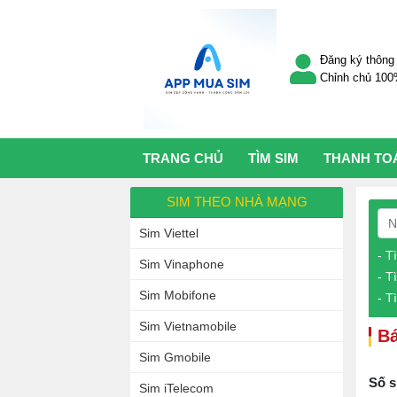
Đăng ký thông 
Chỉnh chủ 10
TRANG CHỦ
TÌM SIM
THANH TO
SIM THEO NHÀ MẠNG
Sim Viettel
- T
Sim Vinaphone
- T
Sim Mobifone
- T
Sim Vietnamobile
Bá
Sim Gmobile
Số s
Sim iTelecom