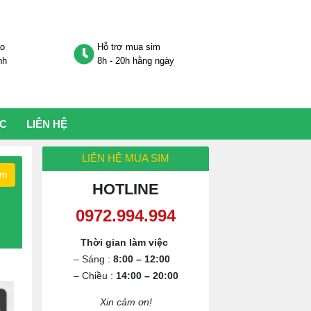
áo
Hỗ trợ mua sim
nh
8h - 20h hằng ngày
ỨC
LIÊN HỆ
LIÊN HỆ MUA SIM
ếm
HOTLINE
Thời gian làm việc
– Sáng :
8:00 – 12:00
– Chiều :
14:00 – 20:00
Xin cảm ơn!