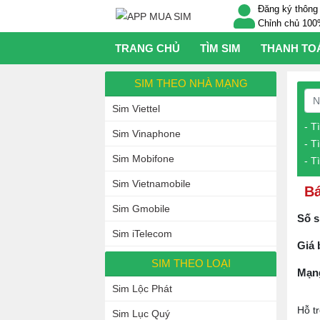
Đăng ký thông 
Chỉnh chủ 10
TRANG CHỦ
TÌM SIM
THANH TO
SIM THEO NHÀ MẠNG
Sim Viettel
- T
Sim Vinaphone
- T
Sim Mobifone
- T
Sim Vietnamobile
Bá
Sim Gmobile
Số s
Sim iTelecom
Giá 
SIM THEO LOẠI
Mạn
Sim Lộc Phát
Hỗ t
Sim Lục Quý