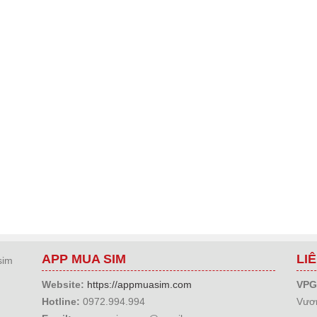
APP MUA SIM
LI
sim
Website:
https://appmuasim.com
VPG
Hotline:
0972.994.994
Vươn