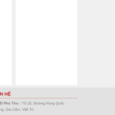
ÊN HỆ
D Phú Thọ :
Tổ 1E, Đường Hùng Quốc
g, Gia Cẩm, Việt Trì.