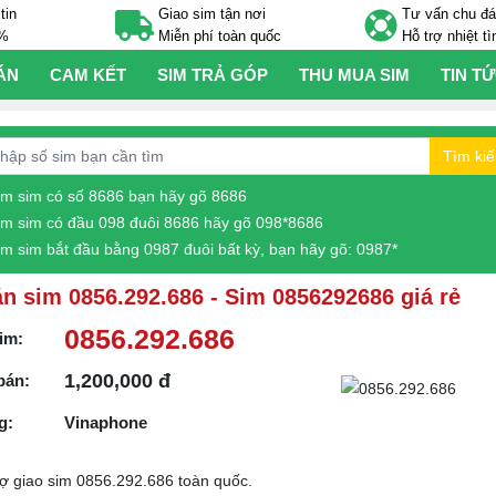
tin
Giao sim tận nơi
Tư vấn chu đ
0%
Miễn phí toàn quốc
Hỗ trợ nhiệt tì
ÁN
CAM KẾT
SIM TRẢ GÓP
THU MUA SIM
TIN T
Tìm ki
ìm sim có số 8686 bạn hãy gõ 8686
ìm sim có đầu 098 đuôi 8686 hãy gõ 098*8686
ìm sim bắt đầu bằng 0987 đuôi bất kỳ, bạn hãy gõ: 0987*
n sim 0856.292.686 - Sim 0856292686 giá rẻ
0856.292.686
im:
1,200,000 đ
bán:
g:
Vinaphone
rợ giao sim 0856.292.686 toàn quốc.