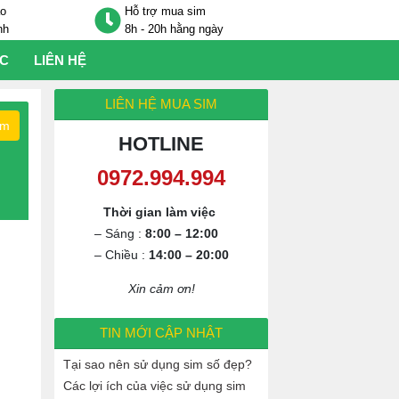
áo
Hỗ trợ mua sim
nh
8h - 20h hằng ngày
ỨC
LIÊN HỆ
LIÊN HỆ MUA SIM
ếm
HOTLINE
Thời gian làm việc
– Sáng :
8:00 – 12:00
– Chiều :
14:00 – 20:00
Xin cảm ơn!
TIN MỚI CẬP NHẬT
Tại sao nên sử dụng sim số đẹp?
Các lợi ích của việc sử dụng sim