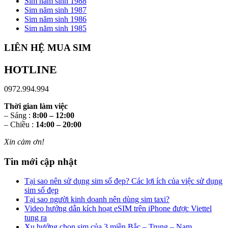
Sim năm sinh 1988
Sim năm sinh 1987
Sim năm sinh 1986
Sim năm sinh 1985
LIÊN HỆ MUA SIM
HOTLINE
0972.994.994
Thời gian làm việc
– Sáng :
8:00 – 12:00
– Chiều :
14:00 – 20:00
Xin cảm ơn!
Tin mới cập nhật
Tại sao nên sử dụng sim số đẹp? Các lợi ích của việc sử dụng
sim số đẹp
Tại sao người kinh doanh nên dùng sim taxi?
Video hướng dẫn kích hoạt eSIM trên iPhone được Viettel
tung ra
Xu hướng chọn sim của 3 miền Bắc – Trung – Nam