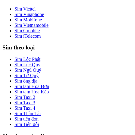
Sim Viettel
Sim Vinaphone
Sim Mobifone
Sim Vietnamobile
Sim Gmobile
Sim iTelecom
Sim theo loại
Sim Lộc Phát
Sim Lục Quý
Sim Ngũ Quý
Sim Tứ Quý
Sim ông địa
Sim tam Hoa Đơn
Sim tam Hoa Kép
Sim Taxi 2
Sim Taxi 3
Sim Taxi 4
Sim Thần Tài
Sim tiến đơn
Sim Tiến đôi