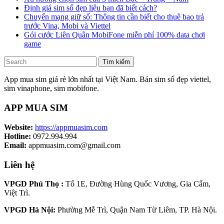
Định giá sim số đẹp liệu bạn đã biết cách?
Chuyển mạng giữ số: Thông tin cần biết cho thuê bao trả
trước Vina, Mobi và Viettel
Gói cước Liên Quân MobiFone miễn phí 100% data chơi
game
Tìm kiếm
App mua sim giá rẻ lớn nhất tại Việt Nam. Bán sim số đẹp viettel,
sim vinaphone, sim mobifone.
APP MUA SIM
Website:
https://appmuasim.com
Hotline:
0972.994.994
Email:
appmuasim.com@gmail.com
Liên hệ
VPGD Phú Thọ :
Tổ 1E, Đường Hùng Quốc Vương, Gia Cẩm,
Việt Trì.
VPGD Hà Nội:
Phường Mễ Trì, Quận Nam Từ Liêm, TP. Hà Nội.