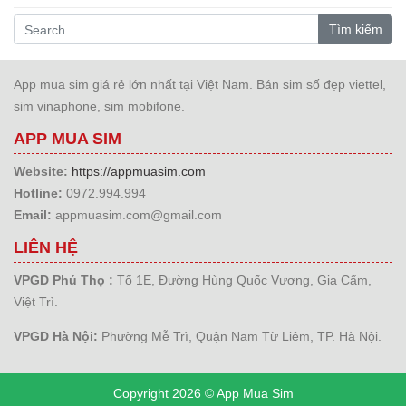
Tìm kiếm
App mua sim giá rẻ lớn nhất tại Việt Nam. Bán sim số đẹp viettel,
sim vinaphone, sim mobifone.
APP MUA SIM
Website:
https://appmuasim.com
Hotline:
0972.994.994
Email:
appmuasim.com@gmail.com
LIÊN HỆ
VPGD Phú Thọ :
Tổ 1E, Đường Hùng Quốc Vương, Gia Cẩm,
Việt Trì.
VPGD Hà Nội:
Phường Mễ Trì, Quận Nam Từ Liêm, TP. Hà Nội.
Copyright 2026 © App Mua Sim