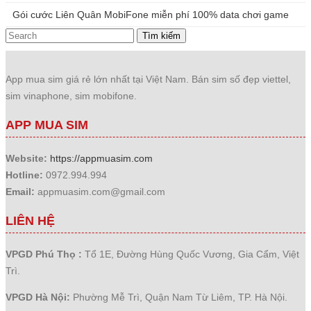
Gói cước Liên Quân MobiFone miễn phí 100% data chơi game
Tìm kiếm
App mua sim giá rẻ lớn nhất tại Việt Nam. Bán sim số đẹp viettel,
sim vinaphone, sim mobifone.
APP MUA SIM
Website:
https://appmuasim.com
Hotline:
0972.994.994
Email:
appmuasim.com@gmail.com
LIÊN HỆ
VPGD Phú Thọ :
Tổ 1E, Đường Hùng Quốc Vương, Gia Cẩm, Việt
Trì.
VPGD Hà Nội:
Phường Mễ Trì, Quận Nam Từ Liêm, TP. Hà Nội.