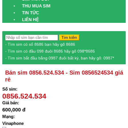
THU MUA SIM
TIN TỨC
LIÊN HỆ
Tìm kiếm
- Tìm sim có số 8686 bạn hãy gõ 8686
- Tìm sim có đầu 098 đuôi 8686 hãy gõ 098*8686
- Tìm sim bắt đầu bằng 0987 đuôi bất kỳ, bạn hãy gõ: 0987*
Bán sim 0856.524.534 - Sim 0856524534 giá
rẻ
Số sim:
0856.524.534
Giá bán:
600,000 đ
Mạng:
Vinaphone