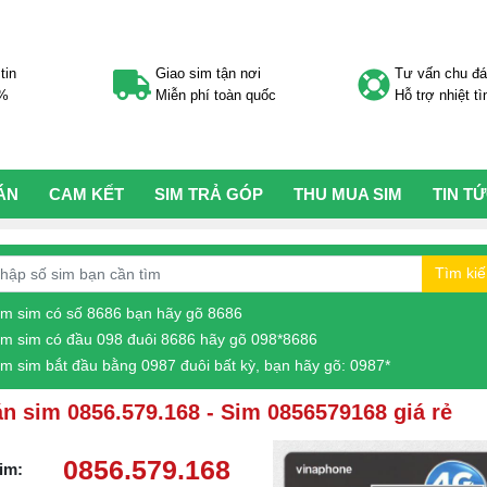
tin
Giao sim tận nơi
Tư vấn chu đ
0%
Miễn phí toàn quốc
Hỗ trợ nhiệt tì
ÁN
CAM KẾT
SIM TRẢ GÓP
THU MUA SIM
TIN T
Tìm ki
ìm sim có số 8686 bạn hãy gõ 8686
ìm sim có đầu 098 đuôi 8686 hãy gõ 098*8686
ìm sim bắt đầu bằng 0987 đuôi bất kỳ, bạn hãy gõ: 0987*
n sim 0856.579.168 - Sim 0856579168 giá rẻ
0856.579.168
im: