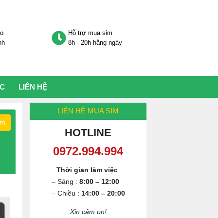
áo
Hỗ trợ mua sim
nh
8h - 20h hằng ngày
ỨC
LIÊN HỆ
LIÊN HỆ MUA SIM
ếm
HOTLINE
0972.994.994
Thời gian làm việc
– Sáng :
8:00 – 12:00
– Chiều :
14:00 – 20:00
Xin cảm ơn!