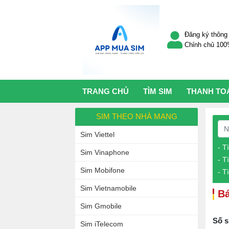
Đăng ký thông 
Chỉnh chủ 10
TRANG CHỦ
TÌM SIM
THANH TO
SIM THEO NHÀ MẠNG
Sim Viettel
- T
Sim Vinaphone
- T
Sim Mobifone
- T
Sim Vietnamobile
Bá
Sim Gmobile
Số s
Sim iTelecom