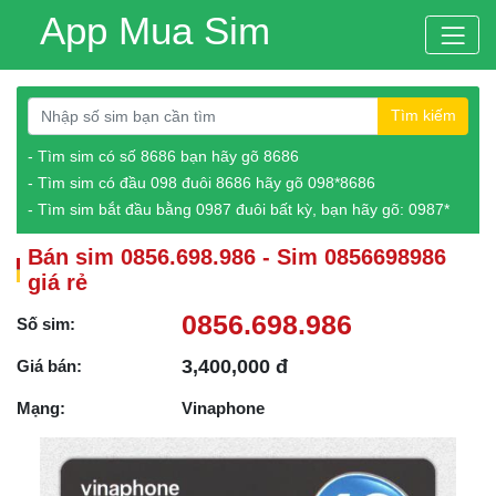
App Mua Sim
Tìm kiếm
- Tìm sim có số 8686 bạn hãy gõ 8686
- Tìm sim có đầu 098 đuôi 8686 hãy gõ 098*8686
- Tìm sim bắt đầu bằng 0987 đuôi bất kỳ, bạn hãy gõ: 0987*
Bán sim 0856.698.986 - Sim 0856698986
giá rẻ
0856.698.986
Số sim:
3,400,000 đ
Giá bán:
Mạng:
Vinaphone