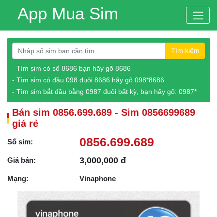
App Mua Sim
Tìm kiếm
- Tìm sim có số 8686 bạn hãy gõ 8686
- Tìm sim có đầu 098 đuôi 8686 hãy gõ 098*8686
- Tìm sim bắt đầu bằng 0987 đuôi bất kỳ, bạn hãy gõ: 0987*
Bán sim 0856.699.689 - Sim 0856699689
giá rẻ
0856.699.689
Số sim:
3,000,000 đ
Giá bán:
Mạng:
Vinaphone