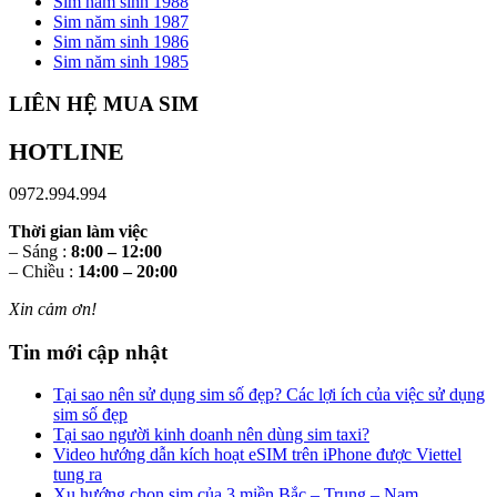
Sim năm sinh 1988
Sim năm sinh 1987
Sim năm sinh 1986
Sim năm sinh 1985
LIÊN HỆ MUA SIM
HOTLINE
0972.994.994
Thời gian làm việc
– Sáng :
8:00 – 12:00
– Chiều :
14:00 – 20:00
Xin cảm ơn!
Tin mới cập nhật
Tại sao nên sử dụng sim số đẹp? Các lợi ích của việc sử dụng
sim số đẹp
Tại sao người kinh doanh nên dùng sim taxi?
Video hướng dẫn kích hoạt eSIM trên iPhone được Viettel
tung ra
Xu hướng chọn sim của 3 miền Bắc – Trung – Nam