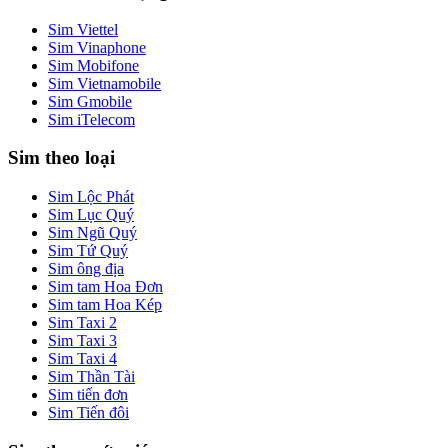
Sim Viettel
Sim Vinaphone
Sim Mobifone
Sim Vietnamobile
Sim Gmobile
Sim iTelecom
Sim theo loại
Sim Lộc Phát
Sim Lục Quý
Sim Ngũ Quý
Sim Tứ Quý
Sim ông địa
Sim tam Hoa Đơn
Sim tam Hoa Kép
Sim Taxi 2
Sim Taxi 3
Sim Taxi 4
Sim Thần Tài
Sim tiến đơn
Sim Tiến đôi