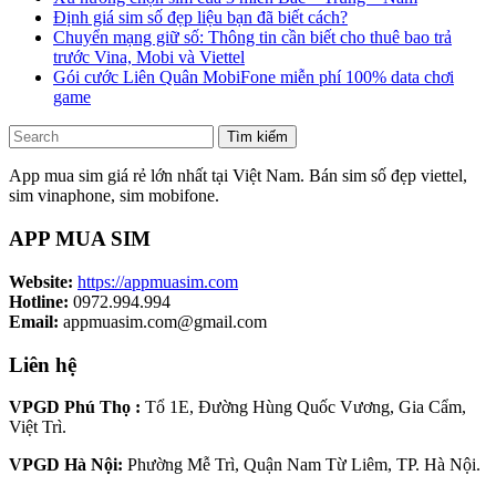
Định giá sim số đẹp liệu bạn đã biết cách?
Chuyển mạng giữ số: Thông tin cần biết cho thuê bao trả
trước Vina, Mobi và Viettel
Gói cước Liên Quân MobiFone miễn phí 100% data chơi
game
Tìm kiếm
App mua sim giá rẻ lớn nhất tại Việt Nam. Bán sim số đẹp viettel,
sim vinaphone, sim mobifone.
APP MUA SIM
Website:
https://appmuasim.com
Hotline:
0972.994.994
Email:
appmuasim.com@gmail.com
Liên hệ
VPGD Phú Thọ :
Tổ 1E, Đường Hùng Quốc Vương, Gia Cẩm,
Việt Trì.
VPGD Hà Nội:
Phường Mễ Trì, Quận Nam Từ Liêm, TP. Hà Nội.