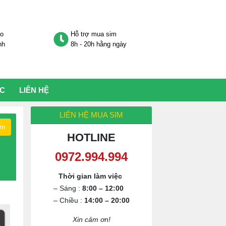
áo
Hỗ trợ mua sim
nh
8h - 20h hằng ngày
ỨC
LIÊN HỆ
LIÊN HỆ MUA SIM
ếm
HOTLINE
0972.994.994
Thời gian làm việc
– Sáng :
8:00 – 12:00
– Chiều :
14:00 – 20:00
Xin cảm ơn!