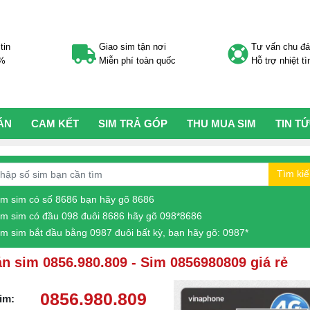
tin
Giao sim tận nơi
Tư vấn chu đ
0%
Miễn phí toàn quốc
Hỗ trợ nhiệt tì
ÁN
CAM KẾT
SIM TRẢ GÓP
THU MUA SIM
TIN T
Tìm ki
ìm sim có số 8686 bạn hãy gõ 8686
ìm sim có đầu 098 đuôi 8686 hãy gõ 098*8686
ìm sim bắt đầu bằng 0987 đuôi bất kỳ, bạn hãy gõ: 0987*
n sim 0856.980.809 - Sim 0856980809 giá rẻ
0856.980.809
im: