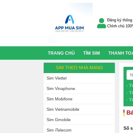
Đăng ký thông 
Chỉnh chủ 10
TRANG CHỦ
TÌM SIM
THANH TO
SIM THEO NHÀ MẠNG
Sim Viettel
- T
Sim Vinaphone
- T
Sim Mobifone
- T
Sim Vietnamobile
Bá
Sim Gmobile
Số s
Sim iTelecom