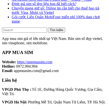
Định giá sim số đẹp liệu bạn đã biết cách?
Chuyển mạng giữ số: Thông tin cần biết cho thuê bao trả
trước Vina, Mobi và Viettel
Gói cước Liên Quân MobiFone miễn phí 100% data chơi
game
Tìm kiếm
App mua sim giá rẻ lớn nhất tại Việt Nam. Bán sim số đẹp viettel,
sim vinaphone, sim mobifone.
APP MUA SIM
Website:
https://appmuasim.com
Hotline:
0972.994.994
Email:
appmuasim.com@gmail.com
Liên hệ
VPGD Phú Thọ :
Tổ 1E, Đường Hùng Quốc Vương, Gia Cẩm,
Việt Trì.
VPGD Hà Nội:
Phường Mễ Trì, Quận Nam Từ Liêm, TP. Hà Nội.