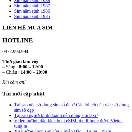
Sim năm sinh 1988
Sim năm sinh 1987
Sim năm sinh 1986
Sim năm sinh 1985
LIÊN HỆ MUA SIM
HOTLINE
0972.994.994
Thời gian làm việc
– Sáng :
8:00 – 12:00
– Chiều :
14:00 – 20:00
Xin cảm ơn!
Tin mới cập nhật
Tại sao nên sử dụng sim số đẹp? Các lợi ích của việc sử dụng
sim số đẹp
Tại sao người kinh doanh nên dùng sim taxi?
Video hướng dẫn kích hoạt eSIM trên iPhone được Viettel
tung ra
Xu hướng chọn sim của 3 miền Bắc – Trung – Nam