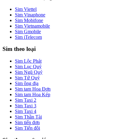
Sim Viettel
Sim Vinaphone
Sim Mobifone
Sim Vietnamobile
Sim Gmobile
Sim iTelecom
Sim theo loại
Sim Lộc Phát
Sim Lục Quý
Sim Ngũ Quý
Sim Tứ Quý
Sim ông địa
Sim tam Hoa Đơn
Sim tam Hoa Kép
Sim Taxi 2
Sim Taxi 3
Sim Taxi 4
Sim Thần Tài
Sim tiến đơn
Sim Tiến đôi