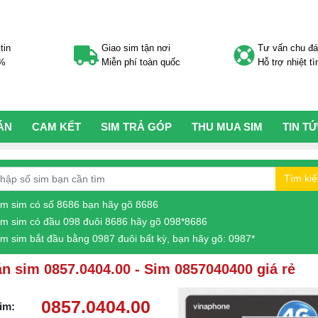
tin
Giao sim tận nơi
Tư vấn chu đ
0%
Miễn phí toàn quốc
Hỗ trợ nhiệt tì
ÁN
CAM KẾT
SIM TRẢ GÓP
THU MUA SIM
TIN T
Tìm ki
ìm sim có số 8686 bạn hãy gõ 8686
ìm sim có đầu 098 đuôi 8686 hãy gõ 098*8686
ìm sim bắt đầu bằng 0987 đuôi bất kỳ, bạn hãy gõ: 0987*
n sim 0857.0404.00 - Sim 0857040400 giá rẻ
0857.0404.00
im: