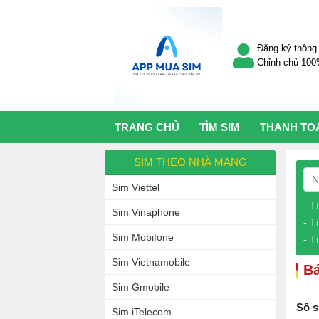
Đăng ký thông 
Chỉnh chủ 10
TRANG CHỦ
TÌM SIM
THANH TO
SIM THEO NHÀ MẠNG
Sim Viettel
- T
Sim Vinaphone
- T
Sim Mobifone
- T
Sim Vietnamobile
Bá
Sim Gmobile
Số s
Sim iTelecom