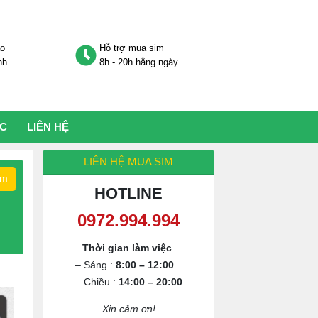
áo
Hỗ trợ mua sim
nh
8h - 20h hằng ngày
ỨC
LIÊN HỆ
LIÊN HỆ MUA SIM
ếm
HOTLINE
0972.994.994
Thời gian làm việc
– Sáng :
8:00 – 12:00
– Chiều :
14:00 – 20:00
Xin cảm ơn!