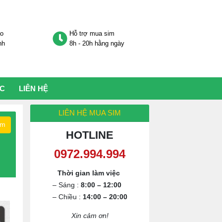
áo
Hỗ trợ mua sim
nh
8h - 20h hằng ngày
ỨC
LIÊN HỆ
LIÊN HỆ MUA SIM
ếm
HOTLINE
0972.994.994
Thời gian làm việc
– Sáng :
8:00 – 12:00
– Chiều :
14:00 – 20:00
Xin cảm ơn!