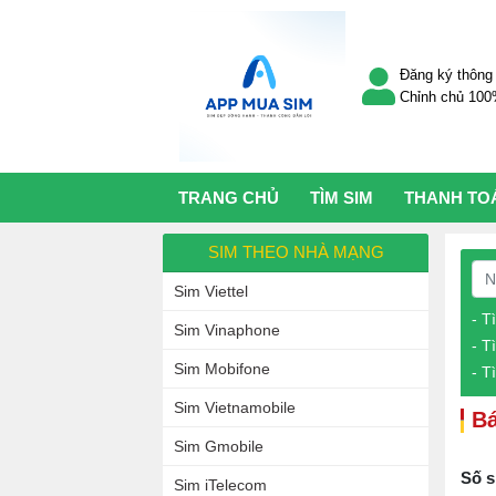
Đăng ký thông 
Chỉnh chủ 10
TRANG CHỦ
TÌM SIM
THANH TO
SIM THEO NHÀ MẠNG
Sim Viettel
- T
Sim Vinaphone
- T
Sim Mobifone
- T
Sim Vietnamobile
Bá
Sim Gmobile
Số s
Sim iTelecom