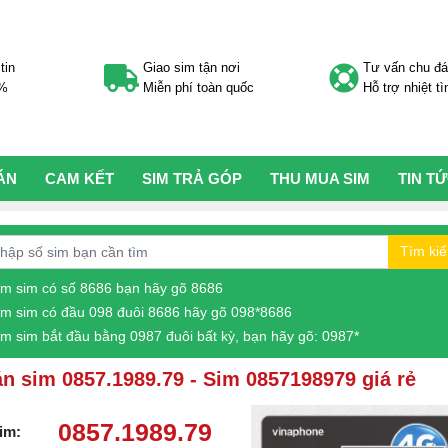
tin
Giao sim tận nơi
Tư vấn chu đ
0%
Miễn phí toàn quốc
Hỗ trợ nhiệt tì
ÁN
CAM KẾT
SIM TRẢ GÓP
THU MUA SIM
TIN T
Tìm ki
ìm sim có số 8686 bạn hãy gõ 8686
ìm sim có đầu 098 đuôi 8686 hãy gõ 098*8686
ìm sim bắt đầu bằng 0987 đuôi bất kỳ, bạn hãy gõ: 0987*
n sim 0857.1989.79 - Sim 0857198979 giá rẻ
0857.1989.79
im: