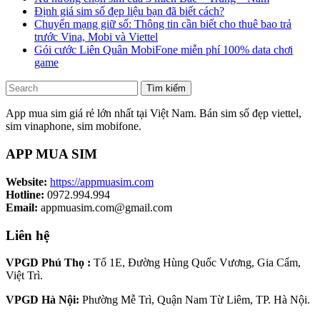
Định giá sim số đẹp liệu bạn đã biết cách?
Chuyển mạng giữ số: Thông tin cần biết cho thuê bao trả
trước Vina, Mobi và Viettel
Gói cước Liên Quân MobiFone miễn phí 100% data chơi
game
Tìm kiếm
App mua sim giá rẻ lớn nhất tại Việt Nam. Bán sim số đẹp viettel,
sim vinaphone, sim mobifone.
APP MUA SIM
Website:
https://appmuasim.com
Hotline:
0972.994.994
Email:
appmuasim.com@gmail.com
Liên hệ
VPGD Phú Thọ :
Tổ 1E, Đường Hùng Quốc Vương, Gia Cẩm,
Việt Trì.
VPGD Hà Nội:
Phường Mễ Trì, Quận Nam Từ Liêm, TP. Hà Nội.