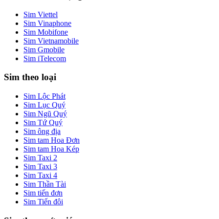
Sim Viettel
Sim Vinaphone
Sim Mobifone
Sim Vietnamobile
Sim Gmobile
Sim iTelecom
Sim theo loại
Sim Lộc Phát
Sim Lục Quý
Sim Ngũ Quý
Sim Tứ Quý
Sim ông địa
Sim tam Hoa Đơn
Sim tam Hoa Kép
Sim Taxi 2
Sim Taxi 3
Sim Taxi 4
Sim Thần Tài
Sim tiến đơn
Sim Tiến đôi