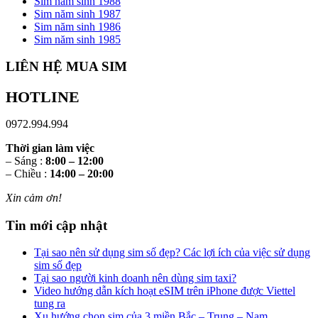
Sim năm sinh 1988
Sim năm sinh 1987
Sim năm sinh 1986
Sim năm sinh 1985
LIÊN HỆ MUA SIM
HOTLINE
0972.994.994
Thời gian làm việc
– Sáng :
8:00 – 12:00
– Chiều :
14:00 – 20:00
Xin cảm ơn!
Tin mới cập nhật
Tại sao nên sử dụng sim số đẹp? Các lợi ích của việc sử dụng
sim số đẹp
Tại sao người kinh doanh nên dùng sim taxi?
Video hướng dẫn kích hoạt eSIM trên iPhone được Viettel
tung ra
Xu hướng chọn sim của 3 miền Bắc – Trung – Nam